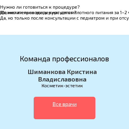
Нужно ли готовиться к процедуре?
Да, желательно воздержаться от плотного питания за 1–2
Можно ли проходить курс детям?
Да, но только после консультации с педиатром и при отсу
Команда профессионалов
Шиманкова Кристина
Владиславовна
Косметик-эстетик
Все врачи