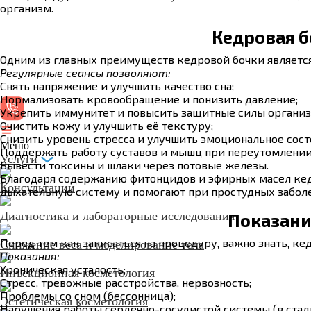
организм.
Кедровая б
Одним из главных преимуществ кедровой бочки является
Регулярные сеансы позволяют:
Снять напряжение и улучшить качество сна;
Нормализовать кровообращение и понизить давление;
Укрепить иммунитет и повысить защитные силы организ
Очистить кожу и улучшить её текстуру;
Снизить уровень стресса и улучшить эмоциональное сост
Меню
Поддержать работу суставов и мышц при переутомлении
Услуги
Вывести токсины и шлаки через потовые железы.
Благодаря содержанию фитонцидов и эфирных масел кед
Консультации
дыхательную систему и помогают при простудных заболе
Диагностика и лабораторные исследования
Показани
Перед тем как записаться на процедуру, важно знать, ке
Снижение веса и моделирование тела
Показания:
Хроническая усталость;
Инъекционная косметология
Стресс, тревожные расстройства, нервозность;
Проблемы со сном (бессонница);
Эстетическая косметология
Нарушения работы сердечно-сосудистой системы (в стад