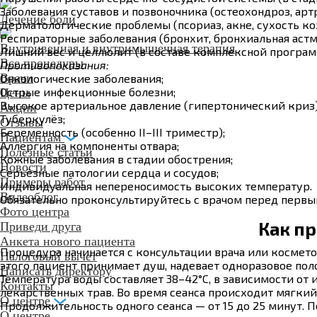
Заболевания суставов и позвоночника (остеохондроз, артр
Лечение боли
Дерматологические проблемы (псориаз, акне, сухость ко
Респираторные заболевания (бронхит, бронхиальная астм
Внутривенная и внутримышечная терапия
Лишний вес и целлюлит (в составе комплексной програм
Все процедуры
Противопоказания:
Врачи
Онкологические заболевания;
Острые инфекционные болезни;
Цены
Высокое артериальное давление (гипертонический криз)
Акции
Туберкулёз;
Отзывы
Беременность (особенно II–III триместр);
Пациентам
Аллергия на компоненты отвара;
Полезные статьи
Кожные заболевания в стадии обострения;
Новости
Серьёзные патологии сердца и сосудов;
Примеры работ
Индивидуальная непереносимость высоких температур.
Видеоблог
Обязательно проконсультируйтесь с врачом перед первым
Фото центра
Как п
Приведи друга
Анкета нового пациента
Процедура начинается с консультации врача или космет
Налоговый вычет
этого пациент принимает душ, надевает одноразовое поло
Написать директору
Температура воды составляет 38–42°C, в зависимости о
Контакты
лекарственных трав. Во время сеанса происходит мягки
О центре
Продолжительность одного сеанса — от 15 до 25 минут. 
О центре