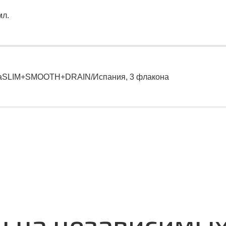
мл.
aSLIM+SMOOTH+DRAIN/Испания, 3 флакона
ы на независимы