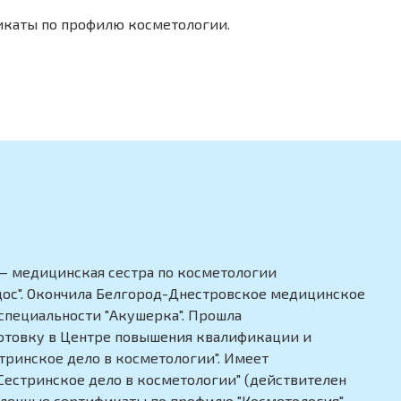
икаты по профилю косметологии.
— медицинская сестра по косметологии
ос". Окончила Белгород-Днестровское медицинское
специальности "Акушерка". Прошла
отовку в Центре повышения квалификации и
тринское дело в косметологии". Имеет
Сестринское дело в косметологии" (действителен
численные сертификаты по профилю "Косметология"