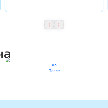
‹
›
ча
До
После