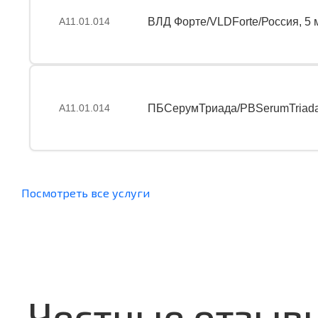
А11.01.014
ВЛД Форте/VLDForte/Россия, 5 
А11.01.014
ПБСерумТриада/PBSerumTriad
Посмотреть все услуги
Честные отзыв