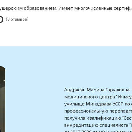
кушерским образованием. Имеет многочисленные сертиф
0
(0 отзывов)
Андрясян Марина Гарушовна 
медицинского центра "Инмед
училище Минздрава УССР по 
профессиональную переподг
получила квалификацию "Сес
аккредитацию специалиста "
до 10.12.2030 года) и много