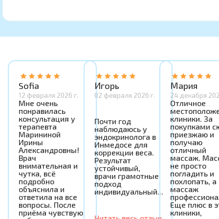
Sofia
Игорь
Мария
12 февраля 2026 г.
02 февраля 2026 г.
24 декабря 202
Мне очень
Отличное
понравилась
местополож
консультация у
клиники. За
Почти год
терапевта
покупками с
наблюдаюсь у
Марининой
приезжаю и
эндокринолога в
Ирины
получаю
Инмедосе для
Александровны!
отличный
коррекции веса.
Врач
массаж. Мас
Результат
внимательная и
не просто
устойчивый,
чутка, всё
погладить и
врачи грамотные,
подробно
похлопать, а
подход
объяснила и
массаж
индивидуальный...
ответила на все
профессиона
вопросы. После
Еще плюс в э
приёма чувствую
клиники,
Читать весь отзыв