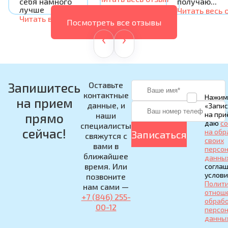
себя намного
получаю...
лучше
Читать весь 
Читать весь отзыв
Посмотреть все отзывы
‹
›
Запишитесь
Оставьте
контактные
Нажим
на прием
данные, и
«Запис
на при
прямо
наши
даю
со
специалисты
сейчас!
на обр
Записаться
свяжутся с
своих
вами в
персо
ближайшее
данны
время. Или
соглаш
услов
позвоните
Полити
нам сами —
отнош
+7 (846) 255-
обраб
00-12
персо
данны