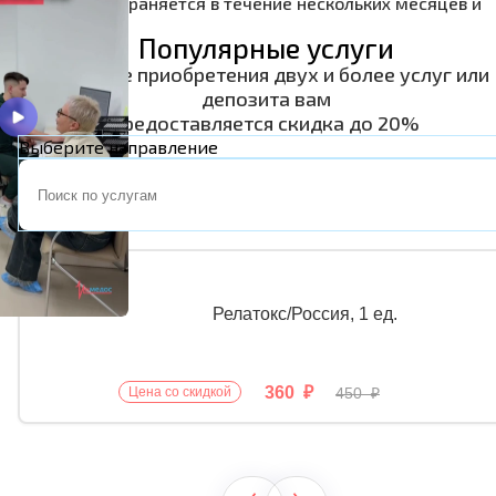
зоны). Он сохраняется в течение нескольких месяцев и
дольше.
Популярные услуги
*В случае приобретения двух и более услуг или
депозита вам
предоставляется скидка до 20%
Выберите направление
А11.02.002
А11.02.003
Релатокс/Россия, 1 ед.
360 ₽
450 ₽
Цена со скидкой
‹
›