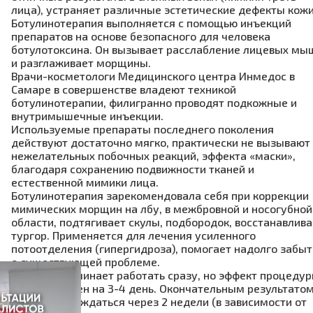
лица), устраняет различные эстетические дефекты кожи
Ботулинотерапия выполняется с помощью инъекций
препаратов на основе безопасного для человека
ботулотоксина. Он вызывает расслабление лицевых мы
и разглаживает морщины.
Врачи-косметологи Медицинского центра Инмедос в
Самаре в совершенстве владеют техникой
ботулинотерапии, филигранно проводят подкожные и
внутримышечные инъекции.
Используемые препараты последнего поколения
действуют достаточно мягко, практически не вызывают
нежелательных побочных реакций, эффекта «маски»,
благодаря сохранению подвижности тканей и
естественной мимики лица.
Ботулинотерапия зарекомендовала себя при коррекции
мимических морщин на лбу, в межбровной и носогубной
области, подтягивает скулы, подбородок, восстанавлива
тургор. Применяется для лечения усиленного
потоотделения (гипергидроза), помогает надолго забыт
о существующей проблеме.
Препарат начинает работать сразу, но эффект процеду
будет заметен на 3-4 день. Окончательным результато
можно наслаждаться через 2 недели (в зависимости от