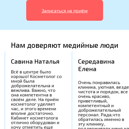
Записаться на приём
Нам доверяют медийные люди
Савина Наталья
Середавина
Елена
Всё в центре было
хорошо! Косметолог со
мной была
Очень понравилась
доброжелательна и
клиника, уютная, везде
вежлива. Важно, что
чистота и порядок, все
она компетентна в
очень красиво,
своём деле. На приём
приветливый,
косметолог уделяет
компетентный и
час, и этого времени
доброжелательный
вполне достаточно.
персонал. Рада,что
Кабинет косметолога
обратилась именно в
отлично оборудован и
эту клинику,
хочу отметить еще
поддерживали меня на