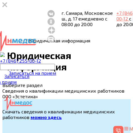
г. Самара, Московское
+7 (846
ш., д. 17
ежедневно с
00-12
с
08:00 до 20:00
до 20:0
Главная
/
Юридическая информация
Юридическая
+7 (846) 255-00-12
информация
Записаться на прием
Записаться
а прием
Выберите раздел
Сведения о квалификации медицинских работников
ООО «Эстетика»
Скачать сведения о квалификации медицинских
работников
можно здесь
М