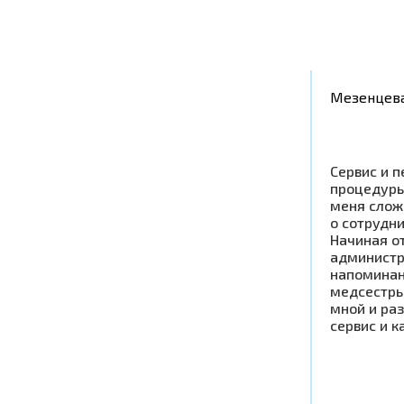
Мезенцева
Сервис и п
процедуры
меня слож
о сотрудни
Начиная от
администр
напоминан
медсестры
мной и раз
сервис и к