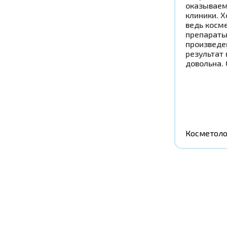
оказываем
клиники. Х
ведь косм
препараты
произведен
результат
довольна.
Косметоло