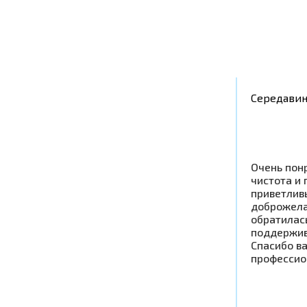
Середавин
Очень понр
чистота и 
приветлив
доброжела
обратилась
поддержив
Спасибо в
профессио