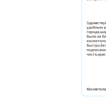
Здравству
удобным р
города,ши
была на б
косметоло
быстро,бе
подписани
чисто,крас
Косметоло