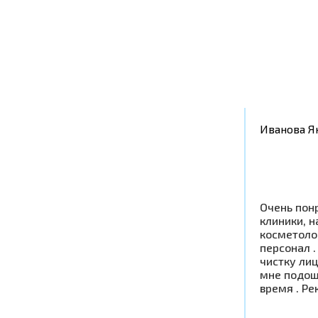
Иванова Я
Очень пон
клиники, н
косметоло
персонал .
чистку ли
мне подош
время . Р