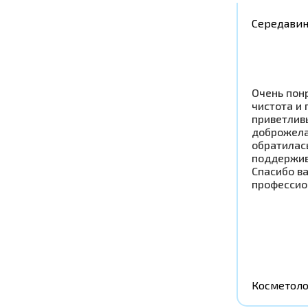
Середавин
Очень понр
чистота и 
приветлив
доброжела
обратилась
поддержив
Спасибо в
профессио
Косметоло