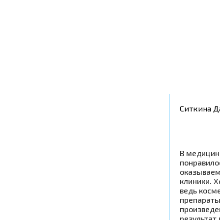
Ситкина Д
В медицин
понравилос
оказываем
клиники. Х
ведь косм
препараты
произведен
результат