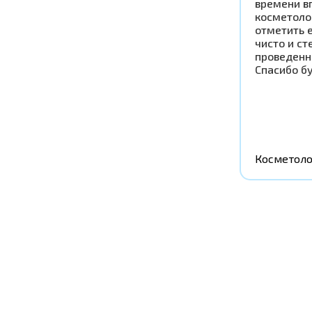
времени в
косметоло
отметить 
чисто и ст
проведенн
Спасибо б
Косметоло