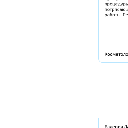
процедуры
потрясающ
работы. Р
Косметоло
Валерия Л