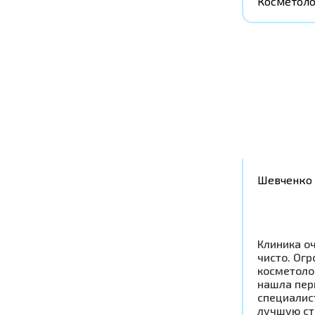
Косметоло
Шевченко 
Клиника оч
чисто. Ог
косметоло
нашла пер
специалис
лучшую ст