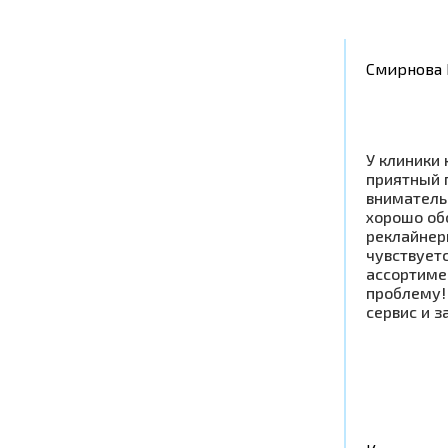
Смирнова 
У клиники 
приятный 
вниматель
хорошо об
реклайнер
чувствует
ассортиме
проблему!
сервис и з