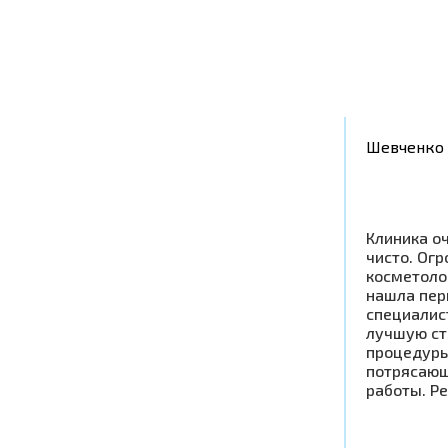
Шевченко 
Клиника оч
чисто. Ог
косметоло
нашла пер
специалис
лучшую ст
процедуры
потрясающ
работы. Р