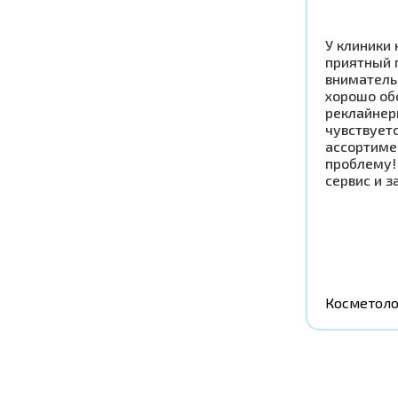
У клиники 
приятный 
вниматель
хорошо об
реклайнер
чувствует
ассортиме
проблему!
сервис и з
Косметоло