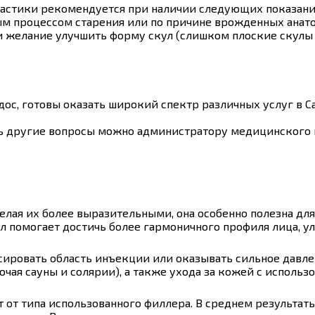
астики рекомендуется при наличии следующих показани
нным процессом старения или по причине врожденных анат
 желание улучшить форму скул (слишком плоские скулы 
с, готовы оказать широкий спектр различных услуг в Са
ть другие вопросы можно администратору медицинского ц
елая их более выразительными, она особенно полезна для
л помогает достичь более гармоничного профиля лица, ул
ировать область инъекции или оказывать сильное давлен
ая сауны и солярии), а также ухода за кожей с использ
 от типа использованного филлера. В среднем результат