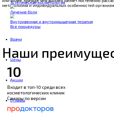
или более, прежде чем филлер начнет постепенно рассас
Эстетическая косметология
метаболизма и индивидуальных особенностей организм
Лечение боли
Внутривенная и внутримышечная терапия
Все процедуры
Врачи
Наши преимуще
Цены
10
Акции
Входит в топ-10 среди всех
косметологических клиник
Самары по версии
Отзывы