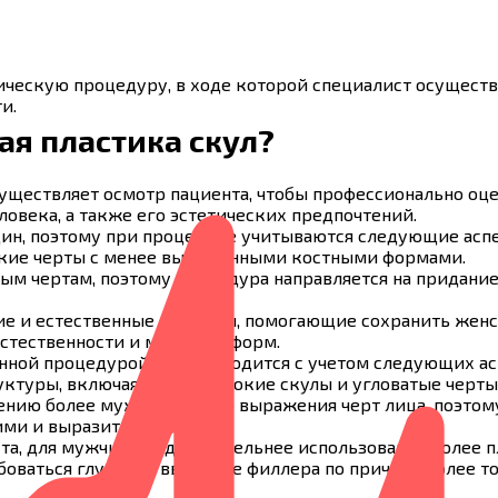
ическую процедуру, в ходе которой специалист осущест
и.
ая пластика скул?
ществляет осмотр пациента, чтобы профессионально оцен
овека, а также его эстетических предпочтений.
щин, поэтому при процедуре учитываются следующие асп
гкие черты с менее выраженными костными формами.
ым чертам, поэтому процедура направляется на придани
ие и естественные филлеры, помогающие сохранить женс
стественности и мягкости форм.
нной процедурой, она проводится с учетом следующих ас
туры, включая более широкие скулы и угловатые черты
нию более мужественного выражения черт лица, поэтом
кими и выразительными.
та, для мужчин предпочтительнее использование более п
оваться глубокое введение филлера по причине более т