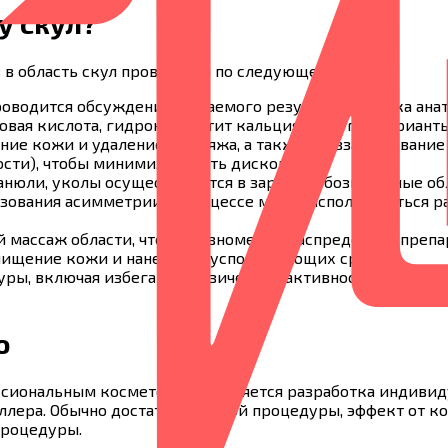
у скул?
в область скул проводится по следующей схеме:
роводится обсуждение желаемого результата, оценка ана
овая кислота, гидроксиапатит кальция и другие варианты
ние кожи и удаление макияжа, а также обеззараживание
ости), чтобы минимизировать дискомфорт.
нюли, уколы осуществляются в заранее обозначенные обл
зования асимметрии; в процессе могут использоваться 
й массаж области, чтобы равномерно распределить преп
чищение кожи и нанесение успокаивающих средств.
ры, включая избегание физической активности, тепловы
о
ссиональным косметологом является разработка индивиду
лера. Обычно достаточно одной процедуры, эффект от ко
процедуры.