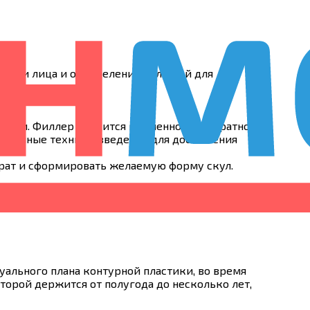
томии лица и определение областей для
).
 области инъекций.
асти. Филлер вводится медленно и аккуратно,
различные техники введения для достижения
арат и сформировать желаемую форму скул.
х процедур и интенсивного массажа лица в
ального плана контурной пластики, во время
торой держится от полугода до несколько лет,