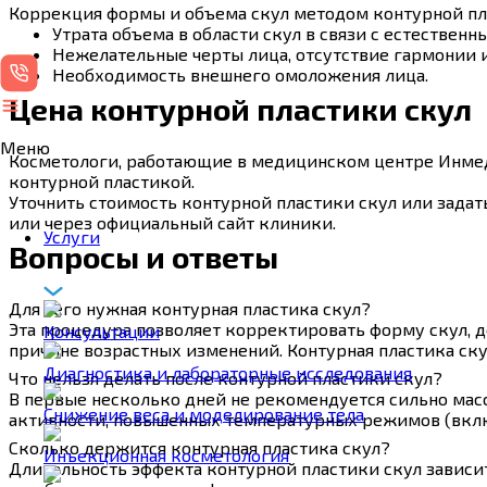
Коррекция формы и объема скул методом контурной пл
Утрата объема в области скул в связи с естестве
Нежелательные черты лица, отсутствие гармонии и
Необходимость внешнего омоложения лица.
Цена контурной пластики скул
Меню
Косметологи, работающие в медицинском центре Инмедо
контурной пластикой.
Уточнить стоимость контурной пластики скул или зада
или через официальный сайт клиники.
Услуги
Вопросы и ответы
Для чего нужная контурная пластика скул?
Эта процедура позволяет корректировать форму скул, д
Консультации
причине возрастных изменений. Контурная пластика ску
Диагностика и лабораторные исследования
Что нельзя делать после контурной пластики скул?
В первые несколько дней не рекомендуется сильно масс
Снижение веса и моделирование тела
активности, повышенных температурных режимов (включ
Сколько держится контурная пластика скул?
Инъекционная косметология
Длительность эффекта контурной пластики скул зависит