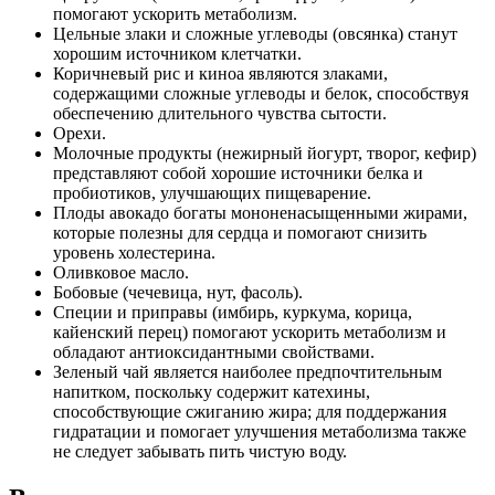
помогают ускорить метаболизм.
Цельные злаки и сложные углеводы (овсянка) станут
хорошим источником клетчатки.
Коричневый рис и киноа являются злаками,
содержащими сложные углеводы и белок, способствуя
обеспечению длительного чувства сытости.
Орехи.
Молочные продукты (нежирный йогурт, творог, кефир)
представляют собой хорошие источники белка и
пробиотиков, улучшающих пищеварение.
Плоды авокадо богаты мононенасыщенными жирами,
которые полезны для сердца и помогают снизить
уровень холестерина.
Оливковое масло.
Бобовые (чечевица, нут, фасоль).
Специи и приправы (имбирь, куркума, корица,
кайенский перец) помогают ускорить метаболизм и
обладают антиоксидантными свойствами.
Зеленый чай является наиболее предпочтительным
напитком, поскольку содержит катехины,
способствующие сжиганию жира; для поддержания
гидратации и помогает улучшения метаболизма также
не следует забывать пить чистую воду.