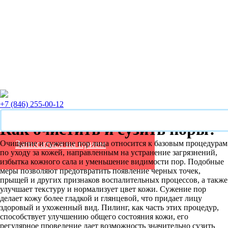
+7 (846) 255-00-12
Как очистить и сузить поры?
Записаться на прием
Очищение и сужение пор лица относится к базовым процедурам
по уходу за кожей, направленным на устранение загрязнений,
избытка кожного сала и уменьшение видимости пор. Подобные
меры позволяют предотвратить появление черных точек,
прыщей и других признаков воспалительных процессов, а также
улучшает текстуру и нормализует цвет кожи. Сужение пор
делает кожу более гладкой и глянцевой, что придает лицу
здоровый и ухоженный вид. Пилинг, как часть этих процедур,
способствует улучшению общего состояния кожи, его
регулярное проведение дает возможность значительно сузить