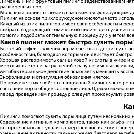
Лимонный или фруктовый пилинг с задействованием нат
расширенных пор.
Молочный пилинг отличается мягким эксфолирующим дейс
Пилинг на основе трихлоруксусной кислоты часто исполь
Каждый из этих пилингов имеет свои особенности и рек
выбрать подходящий химический пилинг для сужения по
помогли подобрать оптимальную процедуру с учетом вс
Какой пилинг может быстро сузить поры
Быстрый эффект сужения пор может быть достигнут с п
особенностями, благодаря которым он действует быстро
Хорошая растворимость салициловой кислоты в жире и ее
мертвых клеток и загрязнений, сразу же уменьшая их ви
Антибактериальное действие помогает уменьшить воспале
Эксфолиация и стимуляция обновления клеток.
По причине этих свойств салициловый пилинг часто ре
состояние пор и общее состояние лица. Однако важно по
перед проведением процедур следует проконсультирова
Ка
Пилинги помогают сузить поры лица путем нескольких 
Содержание активных компонентов, таких как альфа- ги
которые помогают удалить омертвевшие клетки с поверх
Уменьшение активности сальных желез благодаря антиба