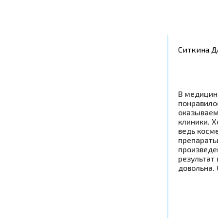
Ситкина Д
В медицин
понравилос
оказываем
клиники. Х
ведь косм
препараты
произведен
результат
довольна.