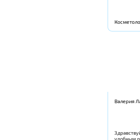
Косметоло
Валерия Л
Здравству
удобным р