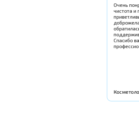
Очень понр
чистота и 
приветлив
доброжела
обратилась
поддержив
Спасибо в
профессио
Косметоло