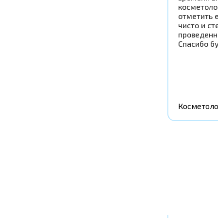
косметоло
отметить 
чисто и ст
проведенн
Спасибо б
Косметоло