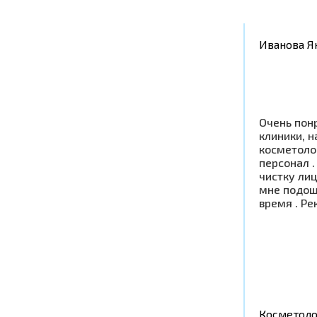
Иванова Я
Очень пон
клиники, н
косметоло
персонал .
чистку ли
мне подош
время . Р
Косметоло