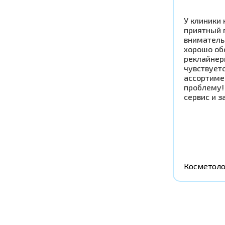
У клиники 
приятный 
вниматель
хорошо об
реклайнер
чувствует
ассортиме
проблему!
сервис и з
Косметоло