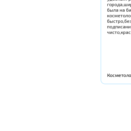
города,ши
была на б
косметоло
быстро,бе
подписани
чисто,крас
Косметоло