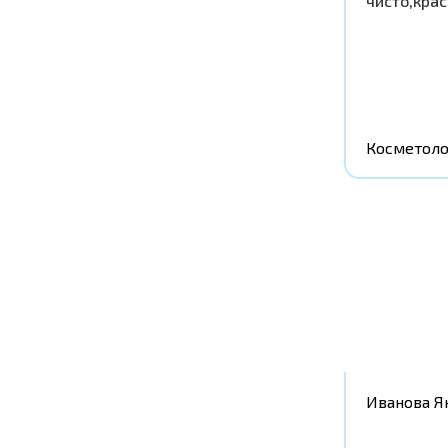
чисто,крас
Косметоло
Иванова Я