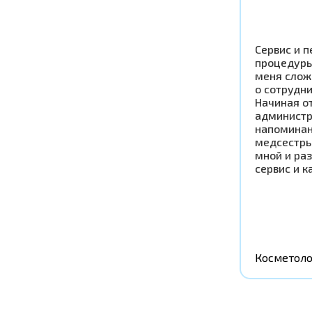
Сервис и п
процедуры
меня слож
о сотрудни
Начиная от
администр
напоминан
медсестры
мной и раз
сервис и к
Косметоло