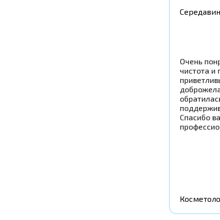
Середавин
Очень понр
чистота и 
приветлив
доброжела
обратилась
поддержив
Спасибо в
профессио
Косметоло