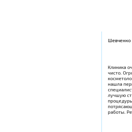
Шевченко 
Клиника оч
чисто. Ог
косметоло
нашла пер
специалис
лучшую ст
процедуры
потрясающ
работы. Р