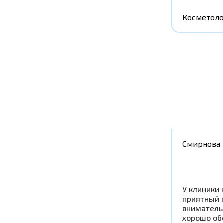
Косметоло
Смирнова 
У клиники 
приятный 
вниматель
хорошо об