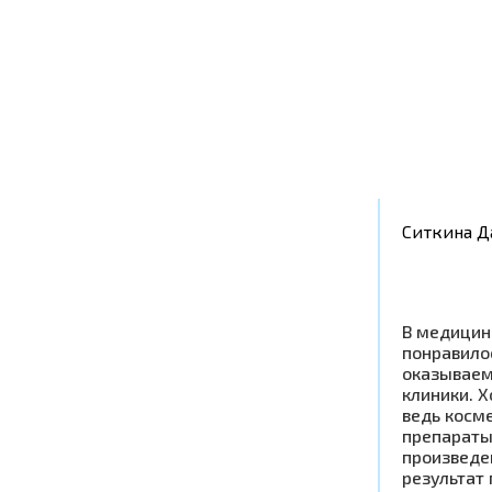
Ситкина Д
В медицин
понравилос
оказываем
клиники. Х
ведь косм
препараты
произведен
результат