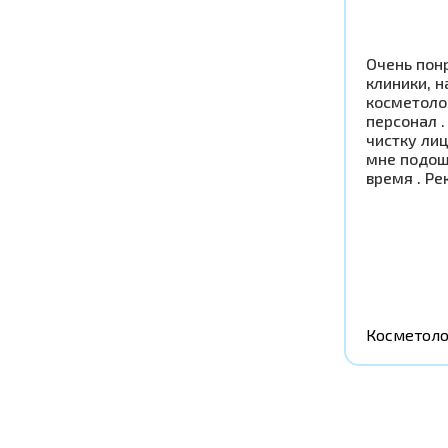
Очень пон
клиники, н
косметоло
персонал .
чистку ли
мне подош
время . Р
Косметоло