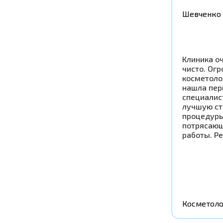
Шевченко 
Клиника оч
чисто. Ог
косметоло
нашла пер
специалис
лучшую ст
процедуры
потрясающ
работы. Р
Косметоло