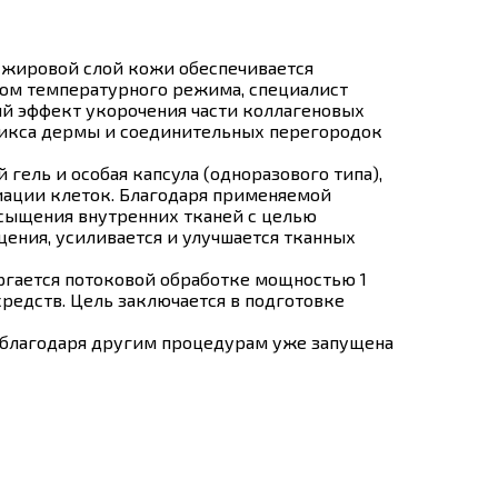
о-жировой слой кожи обеспечивается
том температурного режима, специалист
ый эффект укорочения части коллагеновых
рикса дермы и соединительных перегородок
гель и особая капсула (одноразового типа),
ации клеток. Благодаря применяемой
асыщения внутренних тканей с целью
ения, усиливается и улучшается тканных
ергается потоковой обработке мощностью 1
редств. Цель заключается в подготовке
 благодаря другим процедурам уже запущена