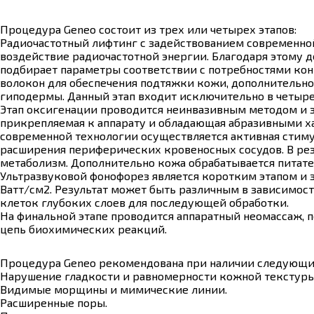
Процедура Geneo состоит из трех или четырех этапов:
Радиочастотный лифтинг с задействованием современной
воздействие радиочастотной энергии. Благодаря этому 
подбирает параметры соответствии с потребностями кон
волокон для обеспечения подтяжки кожи, дополнительн
гиподермы. Данный этап входит исключительно в четыре
Этап оксигенации проводится неинвазивным методом и зан
прикрепляемая к аппарату и обладающая абразивными х
современной технологии осуществляется активная стим
расширения периферических кровеносных сосудов. В рез
метаболизм. Дополнительно кожа обрабатывается питат
Ультразвуковой фонофорез является коротким этапом и 
Ватт/см2. Результат может быть различным в зависимос
клеток глубоких слоев для последующей обработки.
На финальной этапе проводится аппаратный неомассаж,
цепь биохимических реакций.
Процедура Geneo рекомендована при наличии следующи
Нарушение гладкости и равномерности кожной текстуры
Видимые морщины и мимические линии.
Расширенные поры.