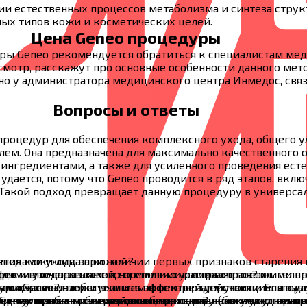
ии естественных процессов метаболизма и синтеза струк
ых типов кожи и косметических целей.
Цена Geneo процедуры
ы Geneo рекомендуется обратиться к специалистам мед
мотр, расскажут про основные особенности данного мет
о у администратора медицинского центра Инмедос, связ
Вопросы и ответы
роцедур для обеспечения комплексного ухода, общего ул
ем. Она предназначена для максимально качественного 
ингредиентами, а также для усиленного проведения ест
 удается, потому что Geneo проводится в ряд этапов, в
Такой подход превращает данную процедуру в универса
яния кожи лица при наличии первых признаков старения 
етодами ухода за кожей?
фективно справляется со многими распространенными пр
дами ухода за кожей, что только усиливает положитель
eo и в течение какого времени он сохраняется?
ми, частым пересыханием и потерей упругости. Благода
или кремы, чтобы усилить эффект воздействия и впитыв
гновенные положительные эффекты, заключающиеся в улу
уры Geneo?
 результатов в обеспечении гладкости, увлажненности и 
ми, такими как инъекционные методики (ботулинотерапи
ри регулярном проведении контрольных сеансов, но конк
еских проблем с кожей, особенно связанных с ухудшение
eneo и как с ними можно справиться?