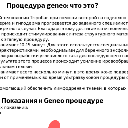
Процедура geneo: что это?
 технологии Tripollar, при помощи которой на подкожн
дерма и гиподерма прогревается до заданного специалис
кретного случая. Благодаря этому достигается мгновенн
о происходит стимулирования синтеза структурного мат
х этапную процедуру.
имает 10-15 минут. Для этого используется специальный 
арактеристиками, необходимыми для бережного эксфоли
уляция выработки углекислого газа для последующего н
ультате этого процесса происходит усиление кровообращ
ельным гелями.
занимает всего несколько минут, в это время коже подв
ти от применяемых во время ультразвуковой процедуры с
 помогающий обеспечить лимфодренаж тканей, в которых
Показания к Geneo процедурe
х показаний:
.