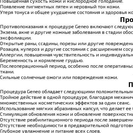
Повышенная сухость кожи и кислородное голодание.
Появление пигментных пятен и неровный тон кожи.
Утеря тонуса и общее ухудшение состояния и здоровья к
Про
Противопоказания к процедуре Geneo включают следующ
Экзема, акне и другие кожные заболевания в стадии об
эксфолиации.
Открытые раны, ссадины, порезы или другие повреждени
Розацеа, купероз и другие состояния с расширением сос
Аллергии, повышенная чувствительность и индивидуальн
Беременность и кормление грудью.
Послеоперационный период, особенно после оперативных
ткани.
Сильные солнечные ожоги или повреждения кожи.
П
Процедура Geneo обладает следующими положительным
Тройное действие в одной процедуре, благодаря механи
множественных косметических эффектов за один сеанс.
Использование мягких абразивных капсул, что делает ее
Стимуляция обновления кожи и обновление поверхностны
Отсутствие реабилитационного периода после завершени
Отсутствие необходимости в предварительной подготовк
Глубокое увлажнение и питание всех слоев.