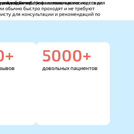
ю и одобрение профессионального
едением Geneo.
 технологии Geneo активно применяются для
нный характер. Нежелательные последствия
ии обычно быстро проходят и не требуют
листу для консультации и рекомендаций по
0+
5000+
тзывов
довольных пациентов