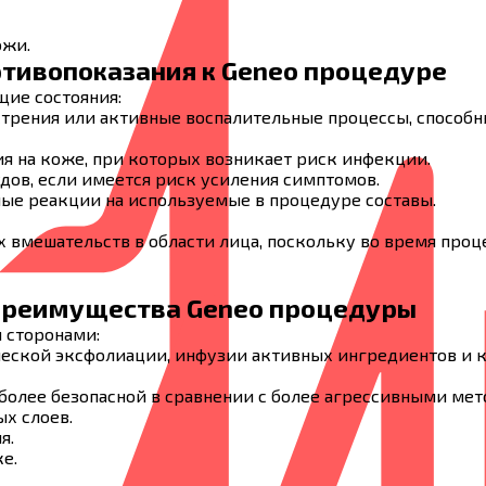
ожи.
тивопоказания к Geneo процедурe
ие состояния:
острения или активные воспалительные процессы, способ
я на коже, при которых возникает риск инфекции.
удов, если имеется риск усиления симптомов.
ые реакции на используемые в процедуре составы.
 вмешательств в области лица, поскольку во время про
реимущества Geneo процедуры
 сторонами:
ческой эксфолиации, инфузии активных ингредиентов и к
 более безопасной в сравнении с более агрессивными ме
х слоев.
я.
е.