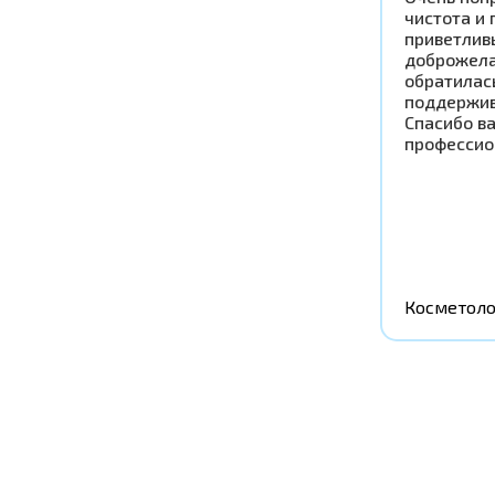
чистота и 
приветлив
доброжела
обратилась
поддержив
Спасибо в
профессио
Косметоло