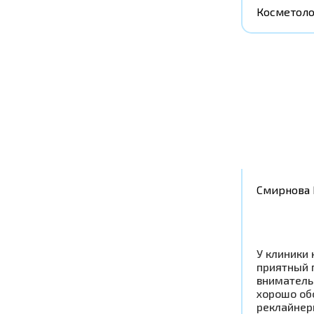
Косметоло
Смирнова 
У клиники 
приятный 
вниматель
хорошо об
реклайнер