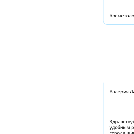
Косметоло
Валерия Л
Здравству
удобным р
города,ши