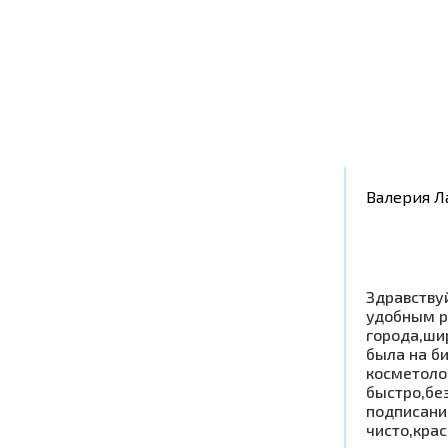
Валерия Л
Здравству
удобным р
города,ши
была на б
косметоло
быстро,бе
подписани
чисто,крас