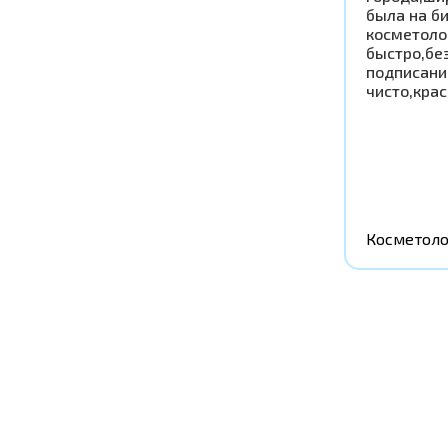
была на б
косметоло
быстро,бе
подписани
чисто,крас
Косметоло