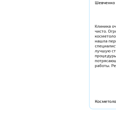
Шевченко 
Клиника оч
чисто. Ог
косметоло
нашла пер
специалис
лучшую ст
процедуры
потрясающ
работы. Р
Косметоло