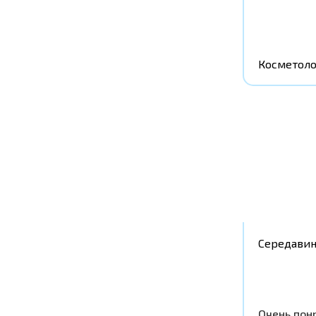
Косметоло
Середавин
Очень понр