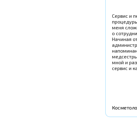
Сервис и п
процедуры
меня слож
о сотрудни
Начиная от
администр
напоминан
медсестры
мной и раз
сервис и к
Косметоло