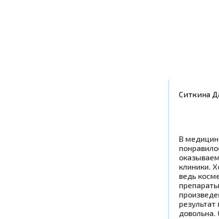
Ситкина Д
В медицин
понравилос
оказываем
клиники. Х
ведь косм
препараты
произведен
результат
довольна.