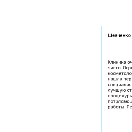
Шевченко 
Клиника оч
чисто. Ог
косметоло
нашла пер
специалис
лучшую ст
процедуры
потрясающ
работы. Р