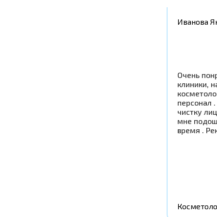
Иванова Я
Очень пон
клиники, н
косметоло
персонал .
чистку ли
мне подош
время . Р
Косметоло