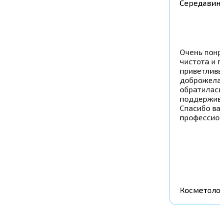
Середавин
Очень понр
чистота и 
приветлив
доброжела
обратилась
поддержив
Спасибо в
профессио
Косметоло