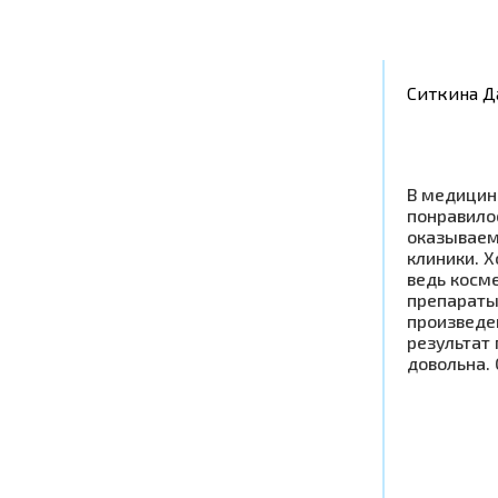
Ситкина Д
В медицин
понравилос
оказываем
клиники. Х
ведь косм
препараты
произведен
результат
довольна.