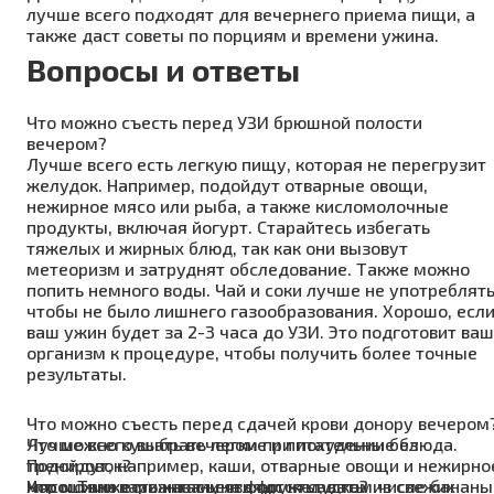
лучше всего подходят для вечернего приема пищи, а
также даст советы по порциям и времени ужина.
Вопросы и ответы
Что можно съесть перед УЗИ брюшной полости
вечером?
Лучше всего есть легкую пищу, которая не перегрузит
желудок. Например, подойдут отварные овощи,
нежирное мясо или рыба, а также кисломолочные
продукты, включая йогурт. Старайтесь избегать
тяжелых и жирных блюд, так как они вызовут
метеоризм и затруднят обследование. Также можно
попить немного воды. Чай и соки лучше не употреблять
чтобы не было лишнего газообразования. Хорошо, есл
ваш ужин будет за 2-3 часа до УЗИ. Это подготовит ваш
организм к процедуре, чтобы получить более точные
результаты.
Что можно съесть перед сдачей крови донору вечером
Лучше всего выбрать легкие и питательные блюда.
Что можно кушать вечером при похудении без
Подойдут, например, каши, отварные овощи и нежирно
тренировок?
мясо. Также можно съесть фрукты, в том числе бананы
Хорошими вариантами являются салаты из свежих
Что можно есть накануне фгдс желудка?