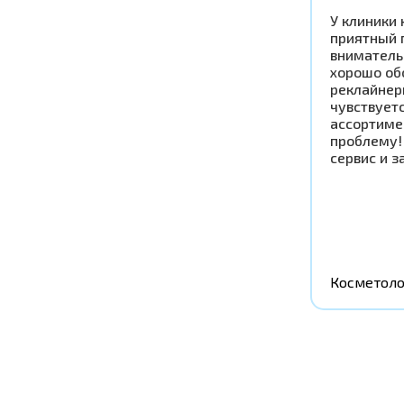
У клиники 
приятный 
вниматель
хорошо об
реклайнер
чувствует
ассортиме
проблему!
сервис и з
Косметоло