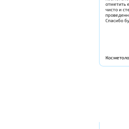
отметить 
чисто и ст
проведенн
Спасибо б
Косметоло