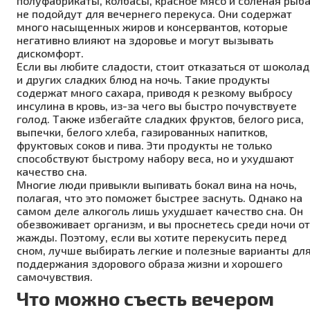
полуфабрикаты, колбасы, красное мясо и соленая рыб
не подойдут для вечернего перекуса. Они содержат
много насыщенных жиров и консервантов, которые
негативно влияют на здоровье и могут вызывать
дискомфорт.
Если вы любите сладости, стоит отказаться от шоколад
и других сладких блюд на ночь. Такие продукты
содержат много сахара, приводя к резкому выбросу
инсулина в кровь, из-за чего вы быстро почувствуете
голод. Также избегайте сладких фруктов, белого риса,
выпечки, белого хлеба, газированных напитков,
фруктовых соков и пива. Эти продукты не только
способствуют быстрому набору веса, но и ухудшают
качество сна.
Многие люди привыкли выпивать бокал вина на ночь,
полагая, что это поможет быстрее заснуть. Однако на
самом деле алкоголь лишь ухудшает качество сна. Он
обезвоживает организм, и вы проснетесь среди ночи от
жажды. Поэтому, если вы хотите перекусить перед
сном, лучше выбирать легкие и полезные варианты дл
поддержания здорового образа жизни и хорошего
самочувствия.
Что можно съесть вечером