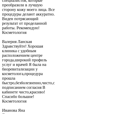
специалистов, которые
преобразили в лучшую
сторону кожу моего лица. Все
процедуры делают аккуратно.
Виден потрясающий
результат от проделанной
работы. Рекомендую!
Косметология
Валерия Ланская
Здравствуйте! Хорошая
клиника с удобным
расположением центре
города,широкий профиль
услуг и врачей Я была на
биоревитализации у
косметолога,процедура
прошла
быстро,безболезненно,чисто,с
подписанием согласия В
кабинете чисто,красиво!
Спасибо большое!
Косметология
Иванова Яна