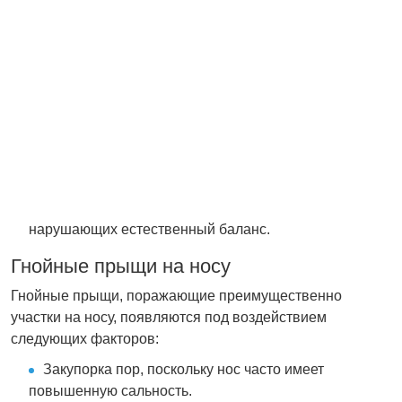
подростковом возрасте.
Избыточное выделение кожного сала.
Чрезмерное потребление жирной, сладкой пищи и
молочных продуктов.
Неправильно подобранные или комедогенные
(забивающие поры) косметические средства.
Стресс и недостаток сна.
Чрезмерное использование агрессивных средств,
нарушающих естественный баланс.
Гнойные прыщи на носу
Гнойные прыщи, поражающие преимущественно
участки на носу, появляются под воздействием
следующих факторов:
Закупорка пор, поскольку нос часто имеет
повышенную сальность.