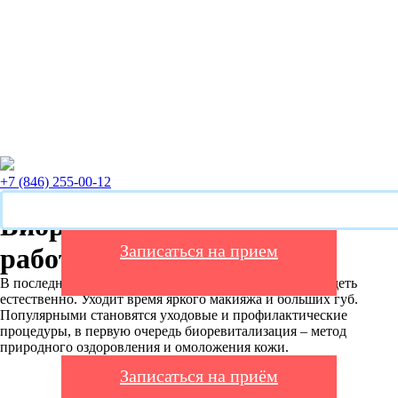
+7 (846) 255-00-12
Биоревитализация: как
Записаться на прием
работает и что ожидать
В последние годы набирает обороты тенденция выглядеть
естественно. Уходит время яркого макияжа и больших губ.
Популярными становятся уходовые и профилактические
процедуры, в первую очередь биоревитализация – метод
природного оздоровления и омоложения кожи.
Записаться на приём