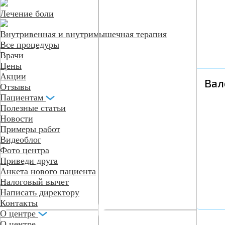
Лечение боли
Внутривенная и внутримышечная терапия
Все процедуры
Врачи
Цены
Акции
Вал
Отзывы
Пациентам
Полезные статьи
Новости
Примеры работ
Видеоблог
Фото центра
Приведи друга
Анкета нового пациента
Налоговый вычет
Написать директору
Контакты
О центре
О центре