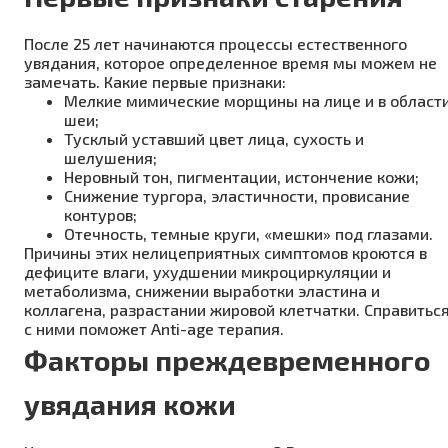
После 25 лет начинаются процессы естественного
увядания, которое определенное время мы можем не
замечать. Какие первые признаки:
Мелкие мимические морщины на лице и в област
шеи;
Тусклый уставший цвет лица, сухость и
шелушения;
Неровный тон, пигментации, истончение кожи;
Снижение тургора, эластичности, провисание
контуров;
Отечность, темные круги, «мешки» под глазами.
Причины этих нелицеприятных симптомов кроются в
дефиците влаги, ухудшении микроциркуляции и
метаболизма, снижении выработки эластина и
коллагена, разрастании жировой клетчатки. Справитьс
с ними поможет Anti-age терапия.
Факторы преждевременного
увядания кожи