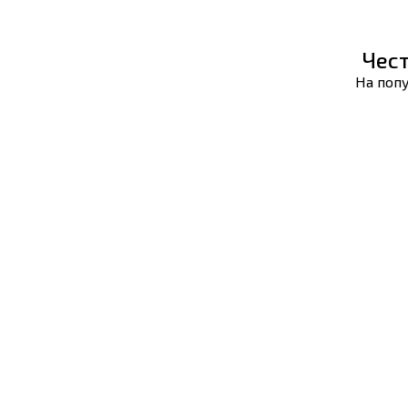
Чес
На попу